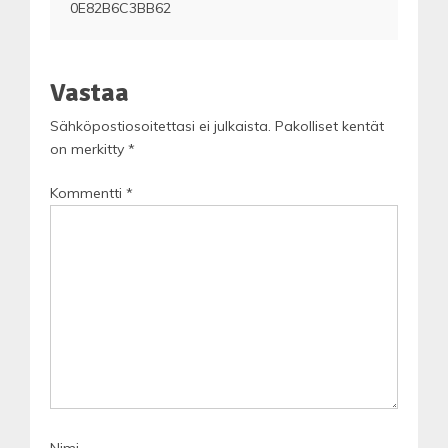
0E82B6C3BB62
selaus
Vastaa
Sähköpostiosoitettasi ei julkaista.
Pakolliset kentät
on merkitty
*
Kommentti
*
Nimi