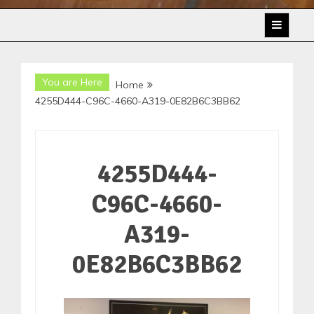
You are Here
Home
4255D444-C96C-4660-A319-0E82B6C3BB62
4255D444-
C96C-4660-
A319-
0E82B6C3BB62