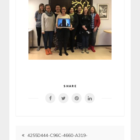
SHARE
Artikkelien
4255D444-C96C-4660-A319-