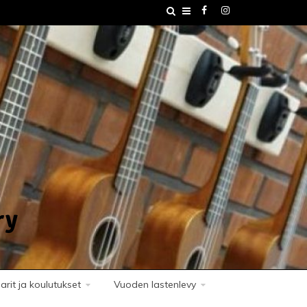
ry
rit ja koulutukset
Vuoden lastenlevy