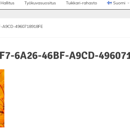
Hallitus
Työkuvasuositus
Tuikkari-rahasto
Suomi
F-A9CD-4960718918FE
F7-6A26-46BF-A9CD-49607