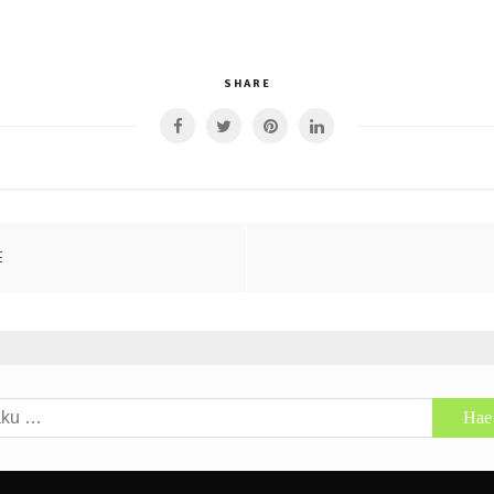
SHARE
E
u: