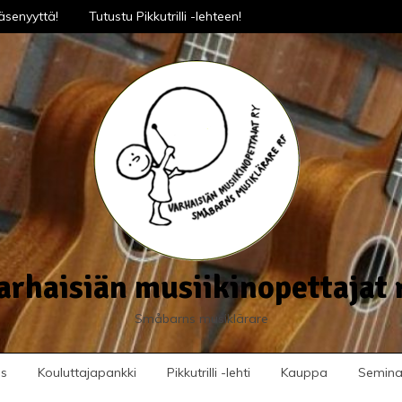
äsenyyttä!
Tutustu Pikkutrilli -lehteen!
arhaisiän musiikinopettajat 
Småbarns musiklärare
us
Kouluttajapankki
Pikkutrilli -lehti
Kauppa
Seminaa