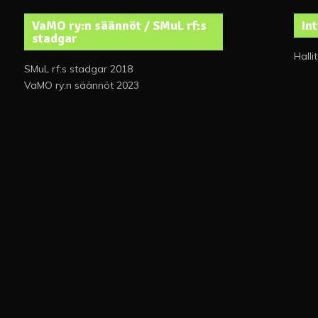
VaMO ry:n säännöt / SMuL rf:s
In
stadgar
Halli
SMuL rf:s stadgar 2018
VaMO ry:n säännöt 2023