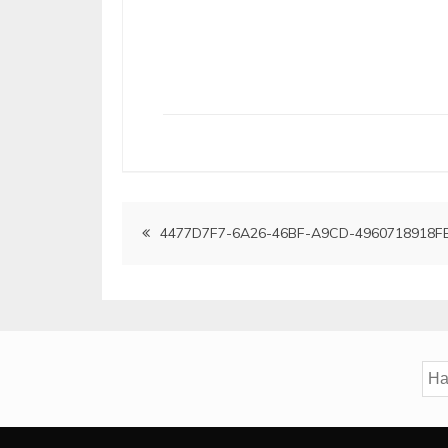
Artikkelien
4477D7F7-6A26-46BF-A9CD-4960718918F
selaus
Hak