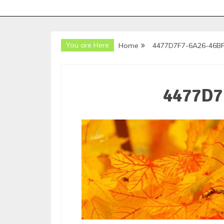
You are Here
Home
4477D7F7-6A26-46B
4477D7