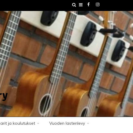
ry
rit ja koulutukset
Vuoden lastenlevy