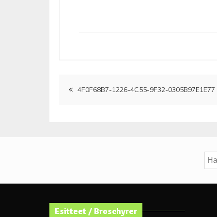
Artikkelien
4F0F68B7-1226-4C55-9F32-0305B97E1E77
selaus
Hak
Esitteet / Broschyrer