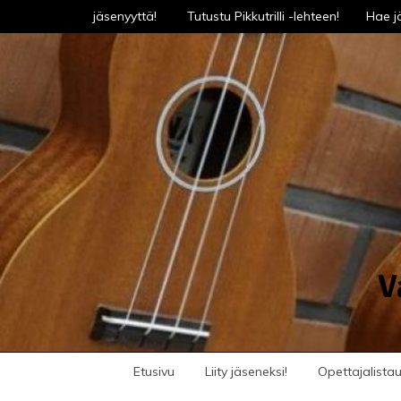
Skip
Hae jäsenyyttä!
Tutustu Pikkutrilli -lehteen!
Hae jä
to
content
V
Etusivu
Liity jäseneksi!
Opettajalista