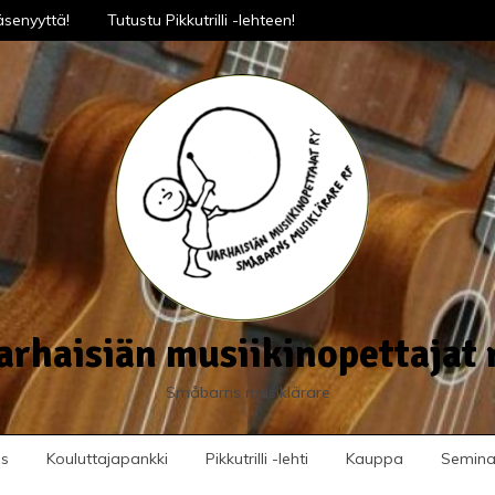
senyyttä!
Tutustu Pikkutrilli -lehteen!
arhaisiän musiikinopettajat 
Småbarns musiklärare
us
Kouluttajapankki
Pikkutrilli -lehti
Kauppa
Seminaa