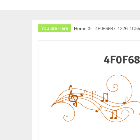
You are Here
Home
4F0F68B7-1226-4C55
4F0F68