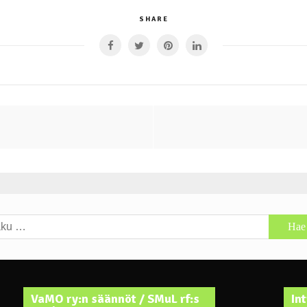
SHARE
u:
VaMO ry:n säännöt / SMuL rf:s
In