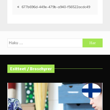
Artikkelien
677b696d-449e-479b-a940-f56522acdc49
selaus
Haku:
Esitteet / Broschyrer