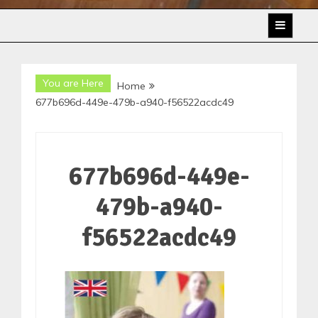
You are Here
Home
677b696d-449e-479b-a940-f56522acdc49
677b696d-449e-
479b-a940-
f56522acdc49