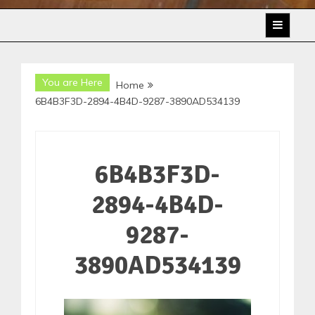
You are Here
Home
6B4B3F3D-2894-4B4D-9287-3890AD534139
6B4B3F3D-
2894-4B4D-
9287-
3890AD534139