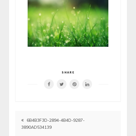
SHARE
Artikkelien
6B4B3F3D-2894-4B4D-9287-
3890AD534139
selaus