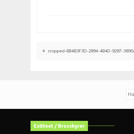
Artikkelien
cropped-6B4B3F3D-2894-4B4D-9287-3890
selaus
Hak
Esitteet / Broschyrer