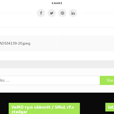
SHARE
AD534139-20.jpeg
u:
VaMO ry:n säännöt / SMuL rf:s
In
stadgar