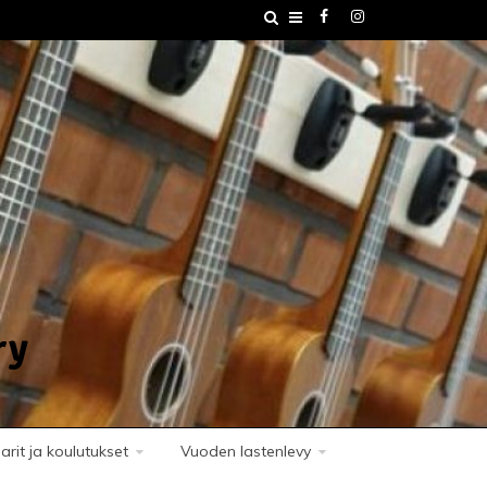
ry
rit ja koulutukset
Vuoden lastenlevy