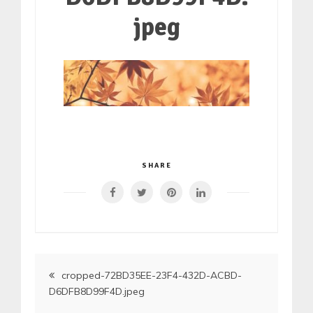
jpeg
SHARE
Artikkelien
cropped-72BD35EE-23F4-432D-ACBD-
D6DFB8D99F4D.jpeg
selaus