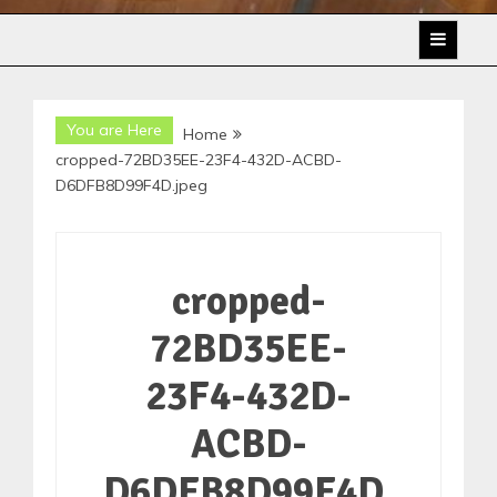
You are Here
Home
cropped-72BD35EE-23F4-432D-ACBD-
D6DFB8D99F4D.jpeg
cropped-
72BD35EE-
23F4-432D-
ACBD-
D6DFB8D99F4D.