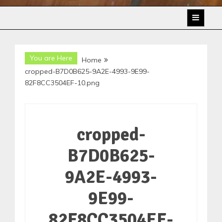
You are Here
Home
cropped-B7D0B625-9A2E-4993-9E99-
82F8CC3504EF-10.png
cropped-
B7D0B625-
9A2E-4993-
9E99-
82F8CC3504EF-