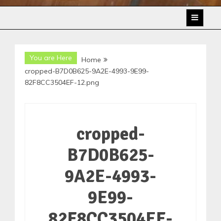
You are Here
Home
cropped-B7D0B625-9A2E-4993-9E99-
82F8CC3504EF-12.png
cropped-
B7D0B625-
9A2E-4993-
9E99-
82F8CC3504EF-