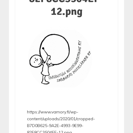
12.png
https://www.vamory.fi/wp-
content/uploads/2020/01/cropped-
B7D0B625-9A2E-4993-9E99-
82F8CC3504EF-12.png