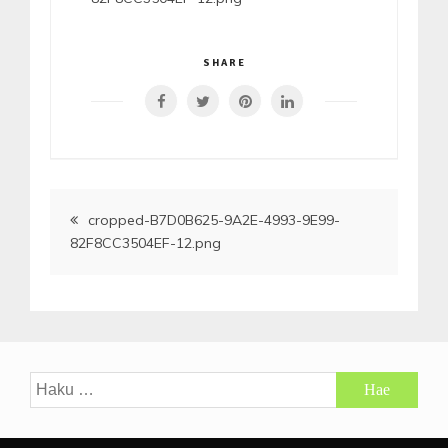
SHARE
Artikkelien
cropped-B7D0B625-9A2E-4993-9E99-
82F8CC3504EF-12.png
selaus
Haku: