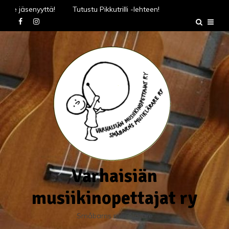
Skip
Hae jäsenyyttä!
Tutustu Pikkutrilli -lehteen!
to
Hae jäsenyyttä!
Tutustu Pikkutrilli -lehteen!
content
Varhaisiän
musiikinopettajat ry
Småbarns musiklärare