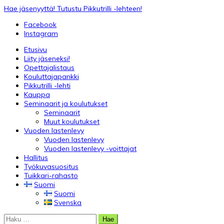
Skip
Hae jäsenyyttä!
Tutustu Pikkutrilli -lehteen!
to
Facebook
content
Instagram
Etusivu
Liity jäseneksi!
Opettajalistaus
Kouluttajapankki
Pikkutrilli -lehti
Kauppa
Seminaarit ja koulutukset
Seminaarit
Muut koulutukset
Vuoden lastenlevy
Vuoden lastenlevy
Vuoden lastenlevy -voittajat
Hallitus
Työkuvasuositus
Tuikkari-rahasto
Suomi
Suomi
Svenska
Haku: