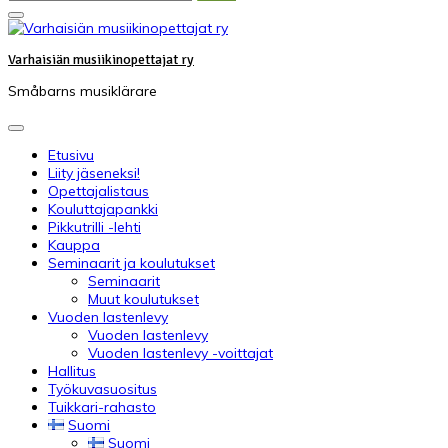
Varhaisiän musiikinopettajat ry
Småbarns musiklärare
Etusivu
Liity jäseneksi!
Opettajalistaus
Kouluttajapankki
Pikkutrilli -lehti
Kauppa
Seminaarit ja koulutukset
Seminaarit
Muut koulutukset
Vuoden lastenlevy
Vuoden lastenlevy
Vuoden lastenlevy -voittajat
Hallitus
Työkuvasuositus
Tuikkari-rahasto
Suomi
Suomi