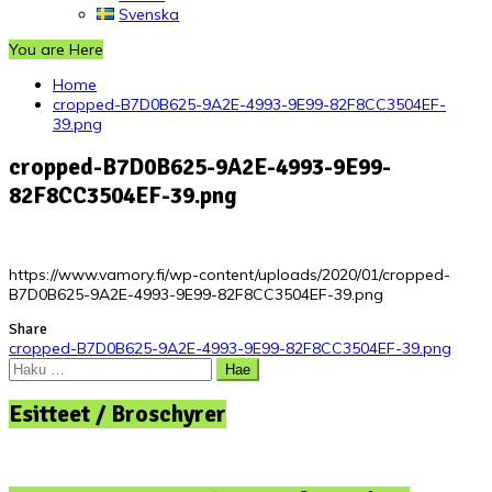
Svenska
You are Here
Home
cropped-B7D0B625-9A2E-4993-9E99-82F8CC3504EF-
39.png
cropped-B7D0B625-9A2E-4993-9E99-
82F8CC3504EF-39.png
https://www.vamory.fi/wp-content/uploads/2020/01/cropped-
B7D0B625-9A2E-4993-9E99-82F8CC3504EF-39.png
Share
Artikkelien
cropped-B7D0B625-9A2E-4993-9E99-82F8CC3504EF-39.png
Haku:
selaus
Esitteet / Broschyrer