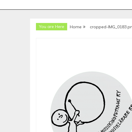
You are Here
Home
cropped-IMG_0183.p