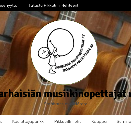
senyyttä!
Tutustu Pikkutrilli -lehteen!
arhaisiän musiikinopettajat 
Småbarns musiklärare
us
Kouluttajapankki
Pikkutrilli -lehti
Kauppa
Seminaa