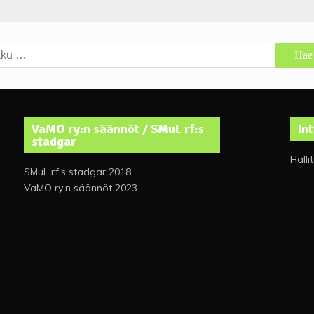
u:
VaMO ry:n säännöt / SMuL rf:s
In
stadgar
Halli
SMuL rf:s stadgar 2018
VaMO ry:n säännöt 2023