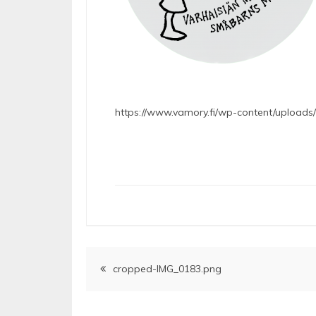
https://www.vamory.fi/wp-content/upload
Artikkelien
cropped-IMG_0183.png
selaus