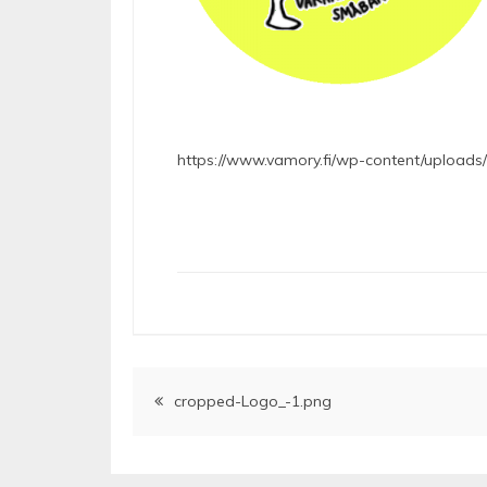
https://www.vamory.fi/wp-content/upload
Artikkelien
cropped-Logo_-1.png
selaus