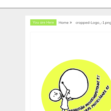
You are Here
Home
cropped-Logo_-1.pn