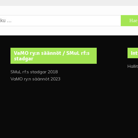
u:
VaMO ry:n säännöt / SMuL rf:s
In
stadgar
Halli
SMuL rf:s stadgar 2018
VaMO ry:n säännöt 2023