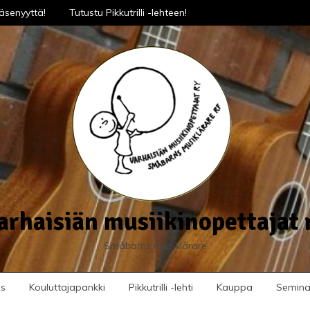
äsenyyttä!
Tutustu Pikkutrilli -lehteen!
arhaisiän musiikinopettajat 
Småbarns musiklärare
us
Kouluttajapankki
Pikkutrilli -lehti
Kauppa
Seminaa