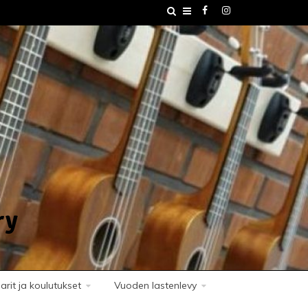
ry
rit ja koulutukset
Vuoden lastenlevy