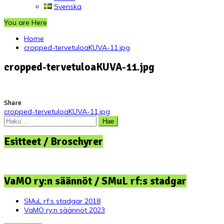
Svenska
You are Here
Home
cropped-tervetuloaKUVA-11.jpg
cropped-tervetuloaKUVA-11.jpg
Share
Artikkelien
cropped-tervetuloaKUVA-11.jpg
Haku:
selaus
Esitteet / Broschyrer
VaMO ry:n säännöt / SMuL rf:s stadgar
SMuL rf:s stadgar 2018
VaMO ry:n säännöt 2023