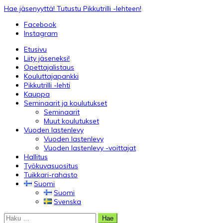
Skip
Hae jäsenyyttä!
Tutustu Pikkutrilli -lehteen!
to
Facebook
content
Instagram
Etusivu
Liity jäseneksi!
Opettajalistaus
Kouluttajapankki
Pikkutrilli -lehti
Kauppa
Seminaarit ja koulutukset
Seminaarit
Muut koulutukset
Vuoden lastenlevy
Vuoden lastenlevy
Vuoden lastenlevy -voittajat
Hallitus
Työkuvasuositus
Tuikkari-rahasto
Suomi
Suomi
Svenska
Haku: