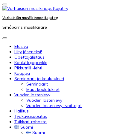
Varhaisiän musiikinopettajat ry
Småbarns musiklärare
Etusivu
Liity jäseneksi!
Opettajalistaus
Kouluttajapankki
Pikkutrilli -lehti
Kauppa
Seminaarit ja koulutukset
Seminaarit
Muut koulutukset
Vuoden lastenlevy
Vuoden lastenlevy
Vuoden lastenlevy -voittajat
Hallitus
Työkuvasuositus
Tuikkari-rahasto
Suomi
Suomi