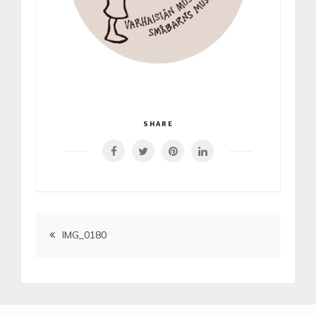
SHARE
Artikkelien
IMG_0180
selaus