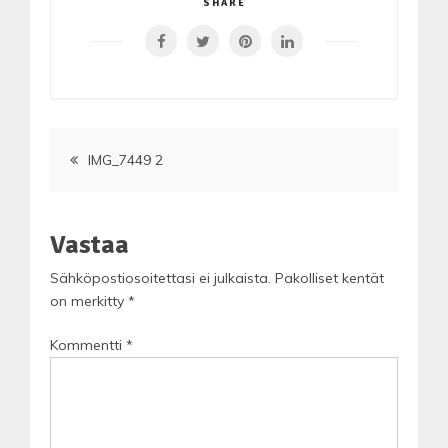
SHARE
Artikkelien
IMG_7449 2
selaus
Vastaa
Sähköpostiosoitettasi ei julkaista.
Pakolliset kentät
on merkitty
*
Kommentti
*