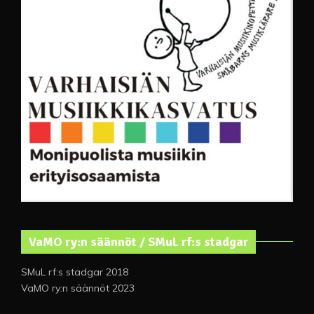
VaMO ry:n säännöt / SMuL rf:s stadgar
SMuL rf:s stadgar 2018
VaMO ry:n säännöt 2023