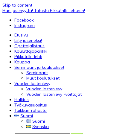
Skip to content
Hae jäsenyyttä!
Tutustu Pikkutrilli -lehteen!
Facebook
Instagram
Etusivu
Liity jäseneksi!
Opettajalistaus
Kouluttajapankki
Pikkutrilli -lehti
Kauppa
Seminaarit ja koulutukset
Seminaarit
Muut koulutukset
Vuoden lastenlevy
Vuoden lastenlevy
Vuoden lastenlevy -voittajat
Hallitus
Työkuvasuositus
Tuikkari-rahasto
Suomi
Suomi
Svenska