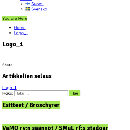
Suomi
Svenska
You are Here
Home
Logo_1
Logo_1
Share
Artikkelien selaus
Logo_1
Haku:
Esitteet / Broschyrer
VaMO ry:n säännöt / SMuL rf:s stadgar