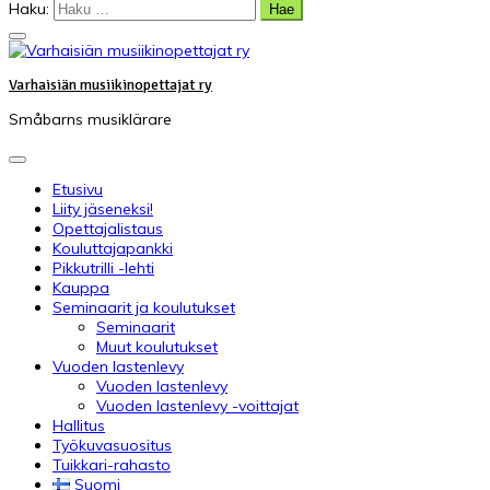
Haku:
Varhaisiän musiikinopettajat ry
Småbarns musiklärare
Etusivu
Liity jäseneksi!
Opettajalistaus
Kouluttajapankki
Pikkutrilli -lehti
Kauppa
Seminaarit ja koulutukset
Seminaarit
Muut koulutukset
Vuoden lastenlevy
Vuoden lastenlevy
Vuoden lastenlevy -voittajat
Hallitus
Työkuvasuositus
Tuikkari-rahasto
Suomi