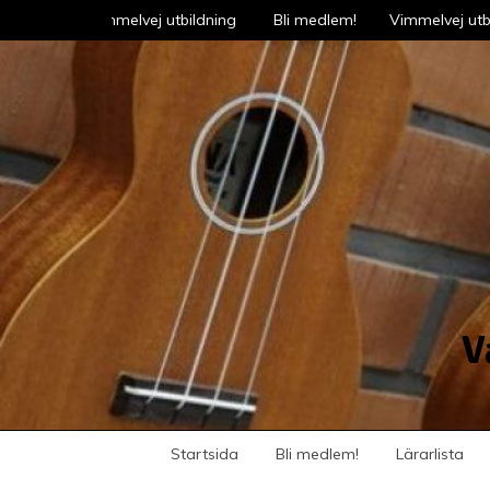
Skip
Vimmelvej utbildning
Bli medlem!
Vimmelvej utb
to
content
V
Startsida
Bli medlem!
Lärarlista