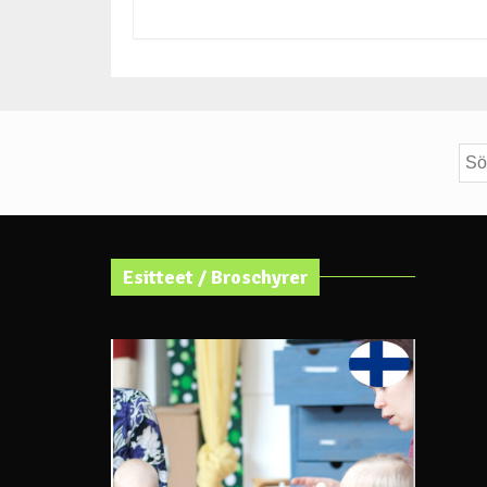
Sök
efte
Esitteet / Broschyrer