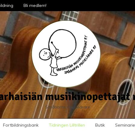
ildning
Bli medlem!
arhaisiän musiikinopettajat 
Småbarns musiklärare
Fortbildningsbank
Tidningen Lilltrillen
Butik
Seminarie