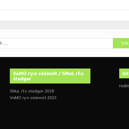
r:
VaMO ry:n säännöt / SMuL rf:s
In
stadgar
Halli
SMuL rf:s stadgar 2018
VaMO ry:n säännöt 2023