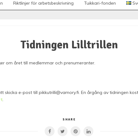
en
Riktlinjer för arbetsbeskrivning
Tuikkari-fonden
Sv
Tidningen Lilltrillen
ånger om året till medlemmar och prenumeranter.
skicka e-post till pikkutrilli@vamory.fi. En årgång av tidningen kos
rt
.
SHARE