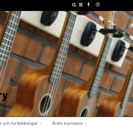
ry
r och fortbildningar
Årets barnskiva